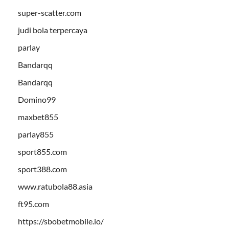
super-scatter.com
judi bola terpercaya
parlay
Bandarqq
Bandarqq
Domino99
maxbet855
parlay855
sport855.com
sport388.com
www.ratubola88.asia
ft95.com
https://sbobetmobile.io/