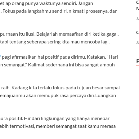
C
tiap orang punya waktunya sendiri. Jangan
M
Fokus pada langkahmu sendiri, nikmati prosesnya, dan
J
C
urnaan itu ilusi. Belajarlah memaafkan diri ketika gagal,
 tapi tentang seberapa sering kita mau mencoba lagi.
J
/
pagi afirmasikan hal positif pada dirimu. Katakan, “Hari
an semangat.” Kalimat sederhana ini bisa sangat ampuh
raih. Kadang kita terlalu fokus pada tujuan besar sampai
t kemajuanmu akan memupuk rasa percaya diri.Luangkan
ra positif. Hindari lingkungan yang hanya menebar
ebih termotivasi, memberi semangat saat kamu merasa