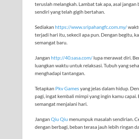
teruslah melangkah. Lambat tak apa, asal jangan
sendiri yang telah gigih bertahan.
Sediakan
https://www.sripahangfc.com.my/
waktu
terjadi hari itu, sekecil apa pun. Dengan begitu
semangat baru.
Jangan
http://40.sasa.com/
lupa merawat diri. Be
luangkan waktu untuk relaksasi. Tubuh yang sehat
menghadapi tantangan.
Tetapkan
Pkv Games
yang jelas dalam hidup. Den
pagi, ingat kembali mimpi yang ingin kamu capai
semangat menjalani hari.
Jangan
Qiu Qiu
menumpuk masalah sendirian. Ce
dengan berbagi, beban terasa jauh lebih ringan d