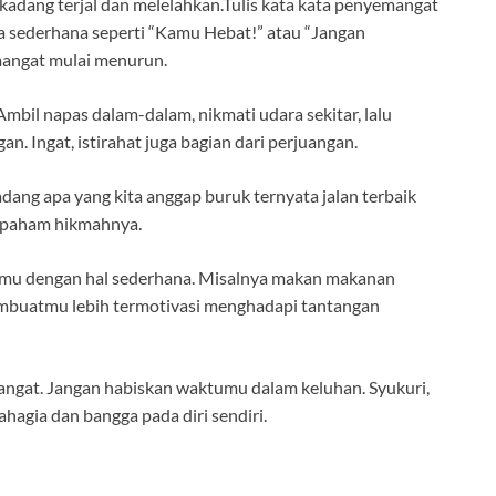
kadang terjal dan melelahkan.Tulis kata kata penyemangat
ta sederhana seperti “Kamu Hebat!” atau “Jangan
emangat mulai menurun.
Ambil napas dalam-dalam, nikmati udara sekitar, lalu
an. Ingat, istirahat juga bagian dari perjuangan.
dang apa yang kita anggap buruk ternyata jalan terbaik
an paham hikmahnya.
rimu dengan hal sederhana. Misalnya makan makanan
membuatmu lebih termotivasi menghadapi tantangan
mangat. Jangan habiskan waktumu dalam keluhan. Syukuri,
hagia dan bangga pada diri sendiri.