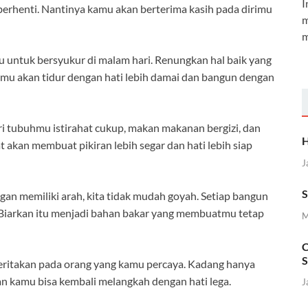
I
 berhenti. Nantinya kamu akan berterima kasih pada dirimu
m
m
 untuk bersyukur di malam hari. Renungkan hal baik yang
, kamu akan tidur dengan hati lebih damai dan bangun dengan
ri tubuhmu istirahat cukup, makan makanan bergizi, dan
H
 akan membuat pikiran lebih segar dan hati lebih siap
J
S
gan memiliki arah, kita tidak mudah goyah. Setiap bangun
. Biarkan itu menjadi bahan bakar yang membuatmu tetap
M
C
S
ritakan pada orang yang kamu percaya. Kadang hanya
an kamu bisa kembali melangkah dengan hati lega.
J