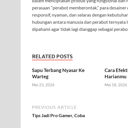
dalam menciptakan produk yang fungsional da
perasaan “perabot memberontak,” para desainer
responsif, nyaman, dan selaras dengan kebutuhan
hubungan antara manusia dan perabot ternyata le
dipahami agar tidak lagi dianggap sebagai perab
RELATED POSTS
Sapu Terbang Nyasar Ke
Cara Efek
Warteg
Harianmu
Mei 23, 2026
Mei 18, 2026
PREVIOUS ARTICLE
Tips Jadi Pro Gamer, Coba