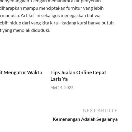
n menyenangkan. Dengan memahami akar penyebab
 diharapkan mampu menciptakan furnitur yang lebih
 manusia. Artikel ini sekaligus menegaskan bahwa
bih hidup dari yang kita kira—kadang kursi hanya butuh
ot yang menolak diduduki.
tif Mengatur Waktu
Tips Jualan Online Cepat
Laris Ya
Mei 14, 2026
NEXT ARTICLE
Kemenangan Adalah Segalanya