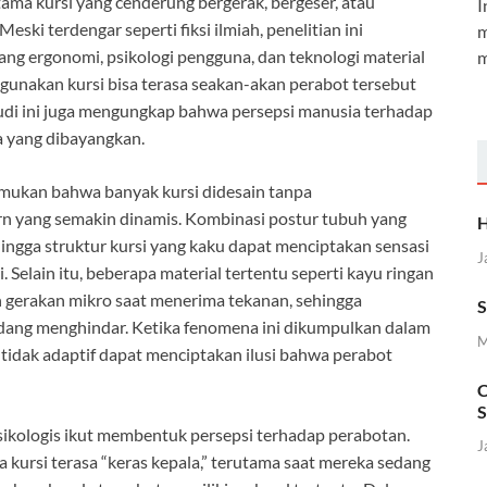
tama kursi yang cenderung bergerak, bergeser, atau
I
ki terdengar seperti fiksi ilmiah, penelitian ini
m
ng ergonomi, psikologi pengguna, dan teknologi material
m
nakan kursi bisa terasa seakan-akan perabot tersebut
di ini juga mengungkap bahwa persepsi manusia terhadap
a yang dibayangkan.
mukan bahwa banyak kursi didesain tanpa
yang semakin dinamis. Kombinasi postur tubuh yang
H
hingga struktur kursi yang kaku dapat menciptakan sensasi
J
i. Selain itu, beberapa material tertentu seperti kayu ringan
n gerakan mikro saat menerima tekanan, sehingga
S
dang menghindar. Ketika fenomena ini dikumpulkan dalam
M
 tidak adaptif dapat menciptakan ilusi bahwa perabot
C
S
psikologis ikut membentuk persepsi terhadap perabotan.
J
ursi terasa “keras kepala,” terutama saat mereka sedang