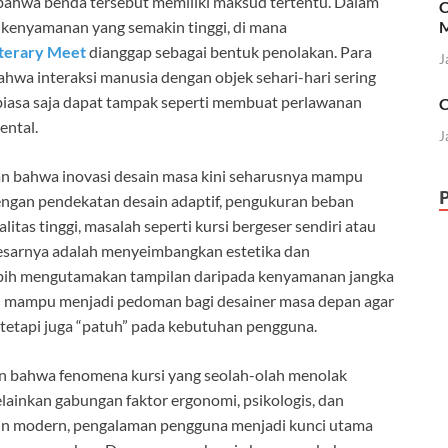
i bahwa benda tersebut memiliki maksud tertentu. Dalam
C
i kenyamanan yang semakin tinggi, di mana
M
iterary Meet
dianggap sebagai bentuk penolakan. Para
J
hwa interaksi manusia dengan objek sehari-hari sering
g biasa saja dapat tampak seperti membuat perlawanan
C
ental.
J
kan bahwa inovasi desain masa kini seharusnya mampu
ngan pendekatan desain adaptif, pengukuran beban
itas tinggi, masalah seperti kursi bergeser sendiri atau
rbesarnya adalah menyeimbangkan estetika dan
lebih mengutamakan tampilan daripada kenyamanan jangka
pkan mampu menjadi pedoman bagi desainer masa depan agar
 tetapi juga “patuh” pada kebutuhan pengguna.
an bahwa fenomena kursi yang seolah-olah menolak
elainkan gabungan faktor ergonomi, psikologis, dan
sain modern, pengalaman pengguna menjadi kunci utama