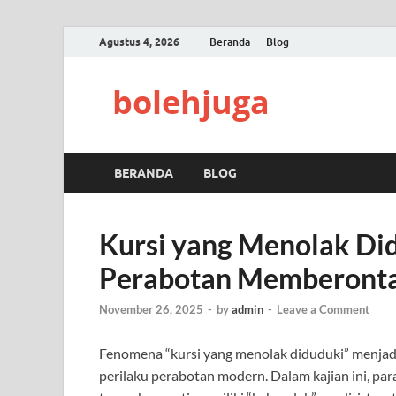
Agustus 4, 2026
Beranda
Blog
bolehjuga
BERANDA
BLOG
Kursi yang Menolak Did
Perabotan Memberont
November 26, 2025
-
by
admin
-
Leave a Comment
Fenomena “kursi yang menolak diduduki” menjadi
perilaku perabotan modern. Dalam kajian ini, 