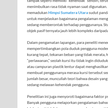
tampak seperti memiliki “kehendak” sendiri, teru
menimbulkan rasa tidak nyaman saat digunakan. Mes
memadukan
Himpsi Sumatera Utara
sudut panda
untuk menjelaskan bagaimana pengalaman menggu
sedang memberontak terhadap penggunanya. Stu
objek pasif ternyata jauh lebih kompleks daripad
Dalam pengamatan lapangan, para peneliti mene
mempertimbangkan pola duduk pengguna modern 
kurang tepat, tekanan beban yang tidak merata, 
“perlawanan,” seolah kursi itu tidak ingin diduduk
atau campuran plastik lentur dapat menghasilka
membuat penggunanya merasa kursi tersebut se
jumlah besar, muncullah teori bahwa desain yang
sedang melawan kehendak pengguna.
Penelitian ini juga menyoroti bagaimana faktor 
Banyak pengguna melaporkan pengalaman bahwa k