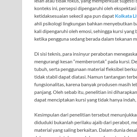
lelah atau tidak fokus, yang memperkuat sugest
konteks ini, persepsi dipengaruhi oleh ekspektas
ketidaksesuaian sekecil apa pun dapat
Kolkata L
ahli psikologi lingkungan bahkan menyebutkan ba
kali dipengaruhi oleh emosi, sehingga kursi yan
ketika pengguna sedang berada dalam tekanan m
Di sisi teknis, para insinyur perabotan menegas
mengurangi kesan “memberontak” pada kursi. De
tubuh, serta penggunaan material fleksibel berkual
tidak stabil dapat diatasi. Namun tantangan te
fungsionalitas, karena banyak produsen masih 
panjang. Oleh sebab itu, penelitian ini dihara
dapat menciptakan kursi yang tidak hanya indah,
Kesimpulan dari penelitian tersebut menunjukk
diduduki bukanlah perilaku ajaib dari perabot, m
material yang saling berkaitan. Dalam dunia de