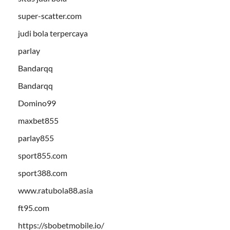
super-scatter.com
judi bola terpercaya
parlay
Bandarqq
Bandarqq
Domino99
maxbet855
parlay855
sport855.com
sport388.com
www.ratubola88.asia
ft95.com
https://sbobetmobile.io/