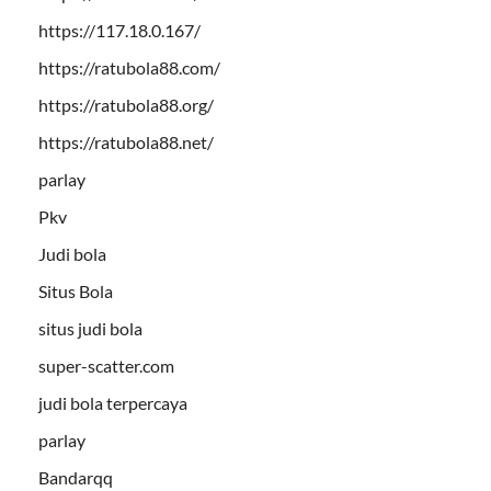
https://117.18.0.167/
https://ratubola88.com/
https://ratubola88.org/
https://ratubola88.net/
parlay
Pkv
Judi bola
Situs Bola
situs judi bola
super-scatter.com
judi bola terpercaya
parlay
Bandarqq