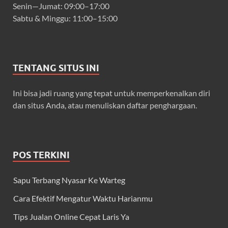
Senin—Jumat: 09:00–17:00
Sabtu & Minggu: 11:00–15:00
TENTANG SITUS INI
Ini bisa jadi ruang yang tepat untuk memperkenalkan diri
dan situs Anda, atau menuliskan daftar penghargaan.
POS TERKINI
Sapu Terbang Nyasar Ke Warteg
Cara Efektif Mengatur Waktu Harianmu
Tips Jualan Online Cepat Laris Ya