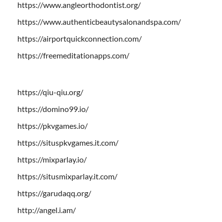
https://www.angleorthodontist.org/
https://www.authenticbeautysalonandspa.com/
https://airportquickconnection.com/
https://freemeditationapps.com/
https://qiu-qiu.org/
https://domino99.io/
https://pkvgames.io/
https://situspkvgames.it.com/
https://mixparlay.io/
https://situsmixparlay.it.com/
https://garudaqq.org/
http://angel.i.am/