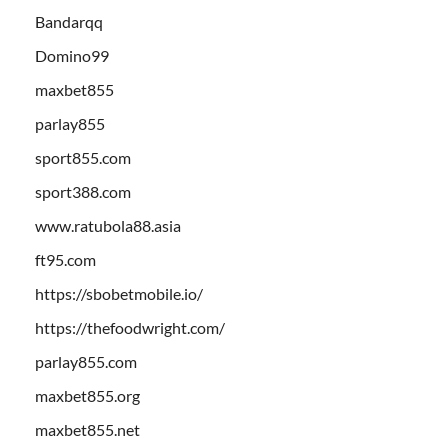
Bandarqq
Domino99
maxbet855
parlay855
sport855.com
sport388.com
www.ratubola88.asia
ft95.com
https://sbobetmobile.io/
https://thefoodwright.com/
parlay855.com
maxbet855.org
maxbet855.net