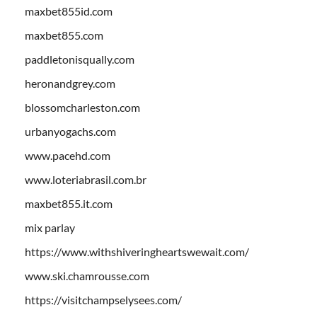
maxbet855id.com
maxbet855.com
paddletonisqually.com
heronandgrey.com
blossomcharleston.com
urbanyogachs.com
www.pacehd.com
www.loteriabrasil.com.br
maxbet855.it.com
mix parlay
https://www.withshiveringheartswewait.com/
www.ski.chamrousse.com
https://visitchampselysees.com/