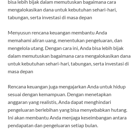
bisa lebih bijak dalam memutuskan bagaimana cara
mengalokasikan dana untuk kebutuhan sehari-hari,
tabungan, serta investasi di masa depan
Menyusun rencana keuangan membantu Anda
memahami aliran uang, menentukan pengeluaran, dan
mengelola utang. Dengan cara ini, Anda bisa lebih bijak
dalam memutuskan bagaimana cara mengalokasikan dana
untuk kebutuhan sehari-hari, tabungan, serta investasi di
masa depan
Rencana keuangan juga mengajarkan Anda untuk hidup
sesuai dengan kemampuan. Dengan menetapkan
anggaran yang realistis, Anda dapat menghindari
pengeluaran berlebihan yang bisa menyebabkan hutang.
Ini akan membantu Anda menjaga keseimbangan antara
pendapatan dan pengeluaran setiap bulan.