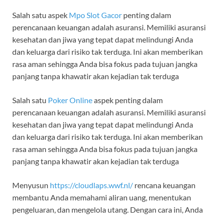
Salah satu aspek
Mpo Slot Gacor
penting dalam
perencanaan keuangan adalah asuransi. Memiliki asuransi
kesehatan dan jiwa yang tepat dapat melindungi Anda
dan keluarga dari risiko tak terduga. Ini akan memberikan
rasa aman sehingga Anda bisa fokus pada tujuan jangka
panjang tanpa khawatir akan kejadian tak terduga
Salah satu
Poker Online
aspek penting dalam
perencanaan keuangan adalah asuransi. Memiliki asuransi
kesehatan dan jiwa yang tepat dapat melindungi Anda
dan keluarga dari risiko tak terduga. Ini akan memberikan
rasa aman sehingga Anda bisa fokus pada tujuan jangka
panjang tanpa khawatir akan kejadian tak terduga
Menyusun
https://cloudlaps.wwf.nl/
rencana keuangan
membantu Anda memahami aliran uang, menentukan
pengeluaran, dan mengelola utang. Dengan cara ini, Anda