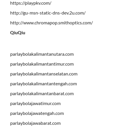
https://playpkv.com/
http://gu-msn-static-dns-dev.2u.com/
http://www.chromapop.smithoptics.com/
QiuQiu
parlaybolakalimantanutara.com
parlaybolakalimantantimur.com
parlaybolakalimantanselatan.com
parlaybolakalimantantengah.com
parlaybolakalimantanbarat.com
parlaybolajawatimur.com
parlaybolajawatengah.com
parlaybolajawabarat.com