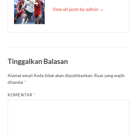
View all posts by admin →
Tinggalkan Balasan
Alamat email Anda tidak akan dipublikasikan.
Ruas yang wajib
ditandai
*
KOMENTAR
*