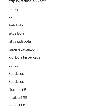
https://ratubola88.net/
parlay
Pkv
Judi bola
Situs Bola
situs judi bola
super-scatter.com
judi bola terpercaya
parlay
Bandarqq
Bandarqq
Domino99
maxbet855
parlay855