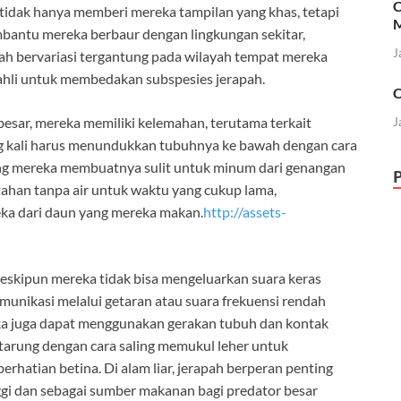
C
i tidak hanya memberi mereka tampilan yang khas, tetapi
M
mbantu mereka berbaur dengan lingkungan sekitar,
J
pah bervariasi tergantung pada wilayah tempat mereka
ra ahli untuk membedakan subspesies jerapah.
C
esar, mereka memiliki kelemahan, terutama terkait
J
g kali harus menundukkan tubuhnya ke bawah dengan cara
ng mereka membuatnya sulit untuk minum dari genangan
tahan tanpa air untuk waktu yang cukup lama,
ka dari daun yang mereka makan.
http://assets-
eskipun mereka tidak bisa mengeluarkan suara keras
munikasi melalui getaran atau suara frekuensi rendah
eka juga dapat menggunakan gerakan tubuh dan kontak
rtarung dengan cara saling memukul leher untuk
atian betina. Di alam liar, jerapah berperan penting
gi dan sebagai sumber makanan bagi predator besar