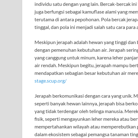
individu satu dengan yang lain. Bercak-bercak in
juga berfungsi sebagai kamuflase alami yang me
terutama di antara pepohonan. Pola bercak jera
tinggal, dan pola ini menjadi salah satu cara pa
Meskipun jerapah adalah hewan yang tinggi dan b
dengan pemenuhan kebutuhan air. Jerapah serin
yang canggung untuk minum, karena leher panja
air rendah. Meskipun begitu, jerapah mampu ber
mendapatkan sebagian besar kebutuhan air mere
stage.scup.org/
Jerapah berkomunikasi dengan cara yang unik. M
seperti banyak hewan lainnya, jerapah bisa berko
yang tidak terdengar oleh telinga manusia. Mer
fisik, seperti mengayunkan leher mereka atau be
mempertahankan wilayah atau memperebutkan perh
dalam ekosistem sebagai pemangsa tanaman ting