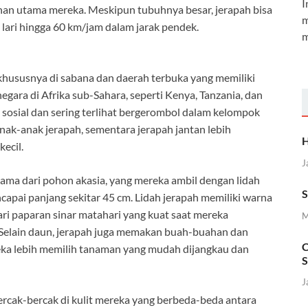
I
nan utama mereka. Meskipun tubuhnya besar, jerapah bisa
m
lari hingga 60 km/jam dalam jarak pendek.
m
 khususnya di sabana dan daerah terbuka yang memiliki
gara di Afrika sub-Sahara, seperti Kenya, Tanzania, dan
 sosial dan sering terlihat bergerombol dalam kelompok
 anak-anak jerapah, sementara jerapah jantan lebih
H
ecil.
J
ma dari pohon akasia, yang mereka ambil dengan lidah
S
capai panjang sekitar 45 cm. Lidah jerapah memiliki warna
ri paparan sinar matahari yang kuat saat mereka
M
 Selain daun, jerapah juga memakan buah-buahan dan
C
reka lebih memilih tanaman yang mudah dijangkau dan
S
J
ercak-bercak di kulit mereka yang berbeda-beda antara