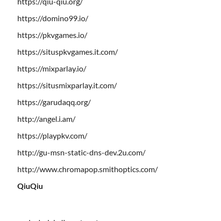
https://qiu-qiu.org/
https://domino99.io/
https://pkvgames.io/
https://situspkvgames.it.com/
https://mixparlay.io/
https://situsmixparlay.it.com/
https://garudaqq.org/
http://angel.i.am/
https://playpkv.com/
http://gu-msn-static-dns-dev.2u.com/
http://www.chromapop.smithoptics.com/
QiuQiu