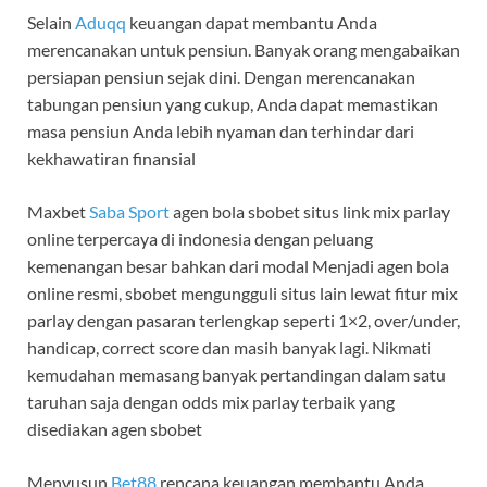
Selain
Aduqq
keuangan dapat membantu Anda
merencanakan untuk pensiun. Banyak orang mengabaikan
persiapan pensiun sejak dini. Dengan merencanakan
tabungan pensiun yang cukup, Anda dapat memastikan
masa pensiun Anda lebih nyaman dan terhindar dari
kekhawatiran finansial
Maxbet
Saba Sport
agen bola sbobet situs link mix parlay
online terpercaya di indonesia dengan peluang
kemenangan besar bahkan dari modal Menjadi agen bola
online resmi, sbobet mengungguli situs lain lewat fitur mix
parlay dengan pasaran terlengkap seperti 1×2, over/under,
handicap, correct score dan masih banyak lagi. Nikmati
kemudahan memasang banyak pertandingan dalam satu
taruhan saja dengan odds mix parlay terbaik yang
disediakan agen sbobet
Menyusun
Bet88
rencana keuangan membantu Anda