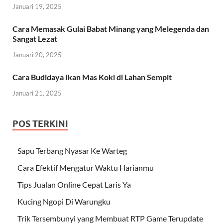
Januari 19, 2025
Cara Memasak Gulai Babat Minang yang Melegenda dan
Sangat Lezat
Januari 20, 2025
Cara Budidaya Ikan Mas Koki di Lahan Sempit
Januari 21, 2025
POS TERKINI
Sapu Terbang Nyasar Ke Warteg
Cara Efektif Mengatur Waktu Harianmu
Tips Jualan Online Cepat Laris Ya
Kucing Ngopi Di Warungku
Trik Tersembunyi yang Membuat RTP Game Terupdate