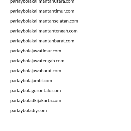
parlaybolakalimantanutara.com
parlaybolakalimantantimur.com
parlaybolakalimantanselatan.com
parlaybolakalimantantengah.com
parlaybolakalimantanbarat.com
parlaybolajawatimur.com
parlaybolajawatengah.com
parlaybolajawabarat.com
parlaybolajambi.com
parlaybolagorontalo.com
parlayboladkijakarta.com
parlayboladiy.com