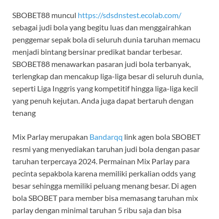
SBOBET88 muncul
https://sdsdnstest.ecolab.com/
sebagai judi bola yang begitu luas dan menggairahkan
penggemar sepak bola di seluruh dunia taruhan memacu
menjadi bintang bersinar predikat bandar terbesar.
SBOBET88 menawarkan pasaran judi bola terbanyak,
terlengkap dan mencakup liga-liga besar di seluruh dunia,
seperti Liga Inggris yang kompetitif hingga liga-liga kecil
yang penuh kejutan. Anda juga dapat bertaruh dengan
tenang
Mix Parlay merupakan
Bandarqq
link agen bola SBOBET
resmi yang menyediakan taruhan judi bola dengan pasar
taruhan terpercaya 2024. Permainan Mix Parlay para
pecinta sepakbola karena memiliki perkalian odds yang
besar sehingga memiliki peluang menang besar. Di agen
bola SBOBET para member bisa memasang taruhan mix
parlay dengan minimal taruhan 5 ribu saja dan bisa