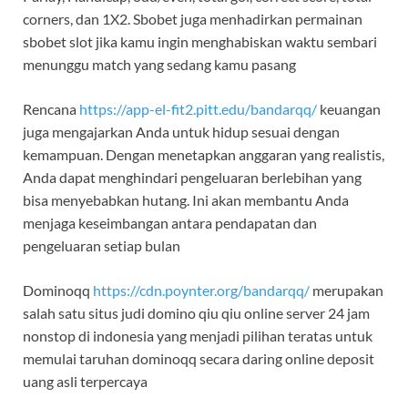
corners, dan 1X2. Sbobet juga menhadirkan permainan
sbobet slot jika kamu ingin menghabiskan waktu sembari
menunggu match yang sedang kamu pasang
Rencana
https://app-el-fit2.pitt.edu/bandarqq/
keuangan
juga mengajarkan Anda untuk hidup sesuai dengan
kemampuan. Dengan menetapkan anggaran yang realistis,
Anda dapat menghindari pengeluaran berlebihan yang
bisa menyebabkan hutang. Ini akan membantu Anda
menjaga keseimbangan antara pendapatan dan
pengeluaran setiap bulan
Dominoqq
https://cdn.poynter.org/bandarqq/
merupakan
salah satu situs judi domino qiu qiu online server 24 jam
nonstop di indonesia yang menjadi pilihan teratas untuk
memulai taruhan dominoqq secara daring online deposit
uang asli terpercaya