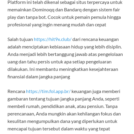
Platform ini telah dikenal sebagai situs terpercaya untuk
memainkan Dominoqq dan Bandarq dengan sistem fair
play dan tanpa bot. Cocok untuk pemain pemula hingga
profesional yang ingin menang mudah dan cepat
Salah tujuan
https://hit9x.club/
dari rencana keuangan
adalah menciptakan kebiasaan hidup yang lebih disiplin.
Anda menjadi lebih bertanggung jawab atas pengelolaan
uang dan tahu persis untuk apa setiap pengeluaran
dilakukan. Ini membantu meningkatkan kesejahteraan
finansial dalam jangka panjang
Rencana
https://tim.fol.app.br/
keuangan juga memberi
gambaran tentang tujuan jangka panjang Anda, seperti
membeli rumah, pendidikan anak, atau pensiun. Tanpa
perencanaan, Anda mungkin akan kehilangan fokus dan
kesulitan mengumpulkan dana yang diperlukan untuk
mencapai tujuan tersebut dalam waktu yang tepat