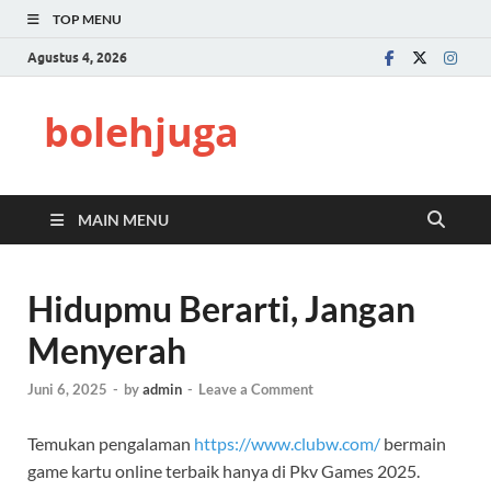
TOP MENU
Agustus 4, 2026
bolehjuga
MAIN MENU
Hidupmu Berarti, Jangan
Menyerah
Juni 6, 2025
-
by
admin
-
Leave a Comment
Temukan pengalaman
https://www.clubw.com/
bermain
game kartu online terbaik hanya di Pkv Games 2025.