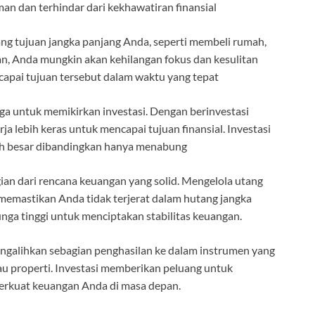
n dan terhindar dari kekhawatiran finansial
g tujuan jangka panjang Anda, seperti membeli rumah,
an, Anda mungkin akan kehilangan fokus dan kesulitan
pai tujuan tersebut dalam waktu yang tepat
uga untuk memikirkan investasi. Dengan berinvestasi
a lebih keras untuk mencapai tujuan finansial. Investasi
bih besar dibandingkan hanya menabung
ian dari rencana keuangan yang solid. Mengelola utang
memastikan Anda tidak terjerat dalam hutang jangka
nga tinggi untuk menciptakan stabilitas keuangan.
ngalihkan sebagian penghasilan ke dalam instrumen yang
au properti. Investasi memberikan peluang untuk
rkuat keuangan Anda di masa depan.