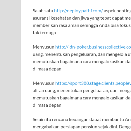
Salah satu
http://deploy.pathf.com/
aspek penting
asuransi kesehatan dan jiwa yang tepat dapat mel
memberikan rasa aman sehingga Anda bisa fokus 
tak terduga
Menyusun
http://idn-poker.businesscollective.c
uang, menentukan pengeluaran, dan mengelola uta
memutuskan bagaimana cara mengalokasikan dana 
di masa depan
Menyusun
https://sport388.stage.clients.people
aliran uang, menentukan pengeluaran, dan mengelo
memutuskan bagaimana cara mengalokasikan dana 
di masa depan
Selain itu rencana keuangan dapat membantu A
mengabaikan persiapan pensiun sejak dini. Den