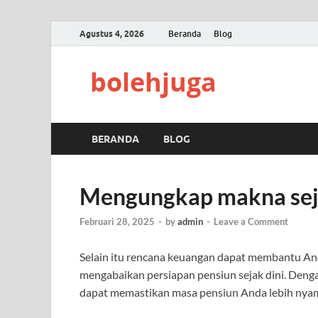
Agustus 4, 2026
Beranda
Blog
bolehjuga
BERANDA
BLOG
Mengungkap makna sejat
Februari 28, 2025
-
by
admin
-
Leave a Comment
Selain itu rencana keuangan dapat membantu A
mengabaikan persiapan pensiun sejak dini. Den
dapat memastikan masa pensiun Anda lebih nyama