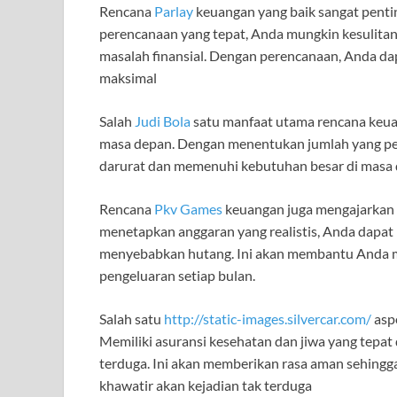
Rencana
Parlay
keuangan yang baik sangat pent
perencanaan yang tepat, Anda mungkin kesulitan
masalah finansial. Dengan perencanaan, Anda d
maksimal
Salah
Judi Bola
satu manfaat utama rencana keu
masa depan. Dengan menentukan jumlah yang per
darurat dan memenuhi kebutuhan besar di masa de
Rencana
Pkv Games
keuangan juga mengajarkan
menetapkan anggaran yang realistis, Anda dapat
menyebabkan hutang. Ini akan membantu Anda 
pengeluaran setiap bulan.
Salah satu
http://static-images.silvercar.com/
asp
Memiliki asuransi kesehatan dan jiwa yang tepat 
terduga. Ini akan memberikan rasa aman sehingga
khawatir akan kejadian tak terduga