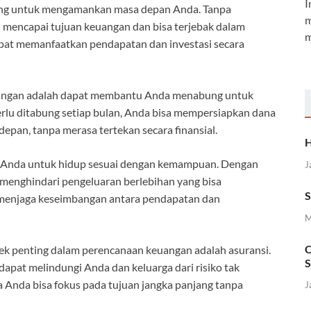
I
ing untuk mengamankan masa depan Anda. Tanpa
m
 mencapai tujuan keuangan dan bisa terjebak dalam
m
apat memanfaatkan pendapatan dan investasi secara
angan adalah dapat membantu Anda menabung untuk
lu ditabung setiap bulan, Anda bisa mempersiapkan dana
pan, tanpa merasa tertekan secara finansial.
H
 Anda untuk hidup sesuai dengan kemampuan. Dengan
J
 menghindari pengeluaran berlebihan yang bisa
S
menjaga keseimbangan antara pendapatan dan
M
C
ek penting dalam perencanaan keuangan adalah asuransi.
S
dapat melindungi Anda dan keluarga dari risiko tak
 Anda bisa fokus pada tujuan jangka panjang tanpa
J