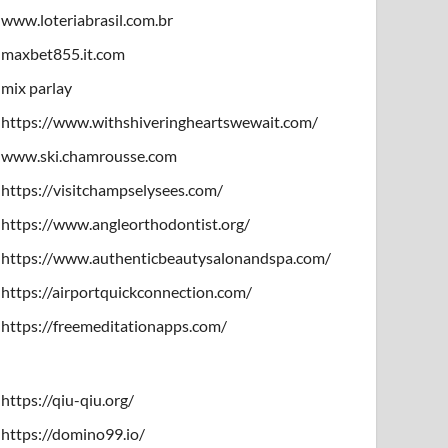
www.loteriabrasil.com.br
maxbet855.it.com
mix parlay
https://www.withshiveringheartswewait.com/
www.ski.chamrousse.com
https://visitchampselysees.com/
https://www.angleorthodontist.org/
https://www.authenticbeautysalonandspa.com/
https://airportquickconnection.com/
https://freemeditationapps.com/
https://qiu-qiu.org/
https://domino99.io/