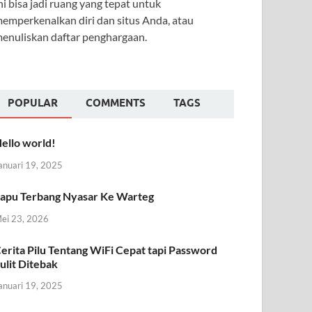
ni bisa jadi ruang yang tepat untuk
emperkenalkan diri dan situs Anda, atau
enuliskan daftar penghargaan.
POPULAR
COMMENTS
TAGS
ello world!
anuari 19, 2025
apu Terbang Nyasar Ke Warteg
ei 23, 2026
erita Pilu Tentang WiFi Cepat tapi Password
ulit Ditebak
anuari 19, 2025