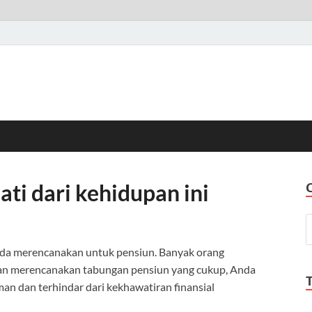
i dari kehidupan ini
nda merencanakan untuk pensiun. Banyak orang
gan merencanakan tabungan pensiun yang cukup, Anda
n dan terhindar dari kekhawatiran finansial