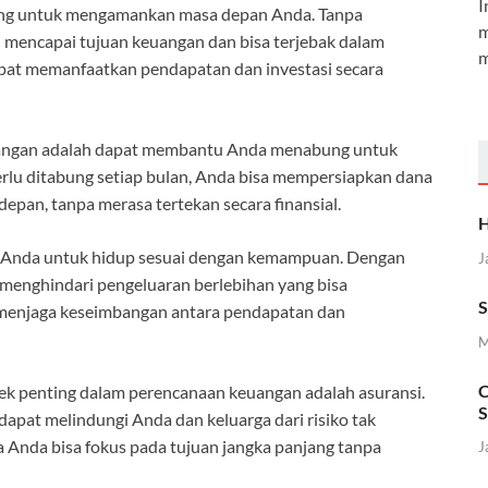
I
ing untuk mengamankan masa depan Anda. Tanpa
m
 mencapai tujuan keuangan dan bisa terjebak dalam
m
apat memanfaatkan pendapatan dan investasi secara
angan adalah dapat membantu Anda menabung untuk
lu ditabung setiap bulan, Anda bisa mempersiapkan dana
pan, tanpa merasa tertekan secara finansial.
H
 Anda untuk hidup sesuai dengan kemampuan. Dengan
J
 menghindari pengeluaran berlebihan yang bisa
S
menjaga keseimbangan antara pendapatan dan
M
C
ek penting dalam perencanaan keuangan adalah asuransi.
S
dapat melindungi Anda dan keluarga dari risiko tak
 Anda bisa fokus pada tujuan jangka panjang tanpa
J