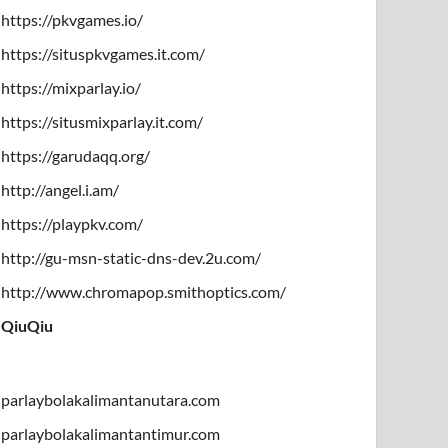
https://pkvgames.io/
https://situspkvgames.it.com/
https://mixparlay.io/
https://situsmixparlay.it.com/
https://garudaqq.org/
http://angel.i.am/
https://playpkv.com/
http://gu-msn-static-dns-dev.2u.com/
http://www.chromapop.smithoptics.com/
QiuQiu
parlaybolakalimantanutara.com
parlaybolakalimantantimur.com