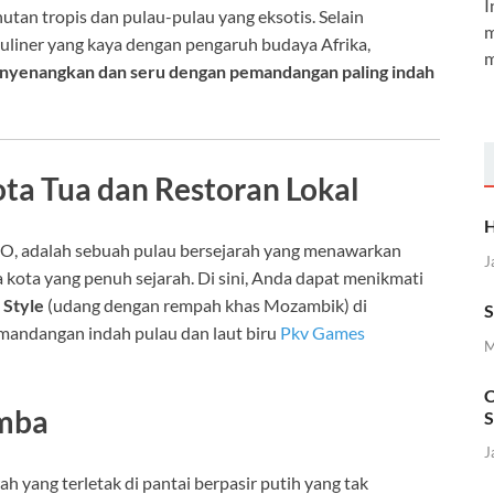
I
hutan tropis dan pulau-pulau yang eksotis. Selain
m
uliner yang kaya dengan pengaruh budaya Afrika,
m
nyenangkan dan seru dengan pemandangan paling indah
ota Tua dan Restoran Lokal
H
CO, adalah sebuah pulau bersejarah yang menawarkan
J
ota yang penuh sejarah. Di sini, Anda dapat menikmati
Style
(udang dengan rempah khas Mozambik) di
S
mandangan indah pulau dan laut biru
Pkv Games
M
C
emba
S
J
h yang terletak di pantai berpasir putih yang tak