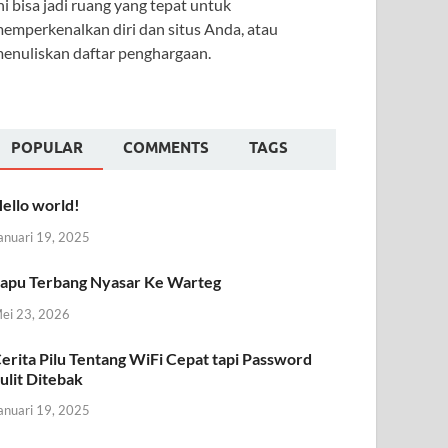
ni bisa jadi ruang yang tepat untuk
emperkenalkan diri dan situs Anda, atau
enuliskan daftar penghargaan.
POPULAR
COMMENTS
TAGS
ello world!
anuari 19, 2025
apu Terbang Nyasar Ke Warteg
ei 23, 2026
erita Pilu Tentang WiFi Cepat tapi Password
ulit Ditebak
anuari 19, 2025