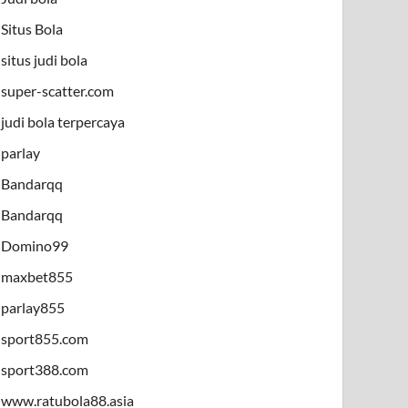
Situs Bola
situs judi bola
super-scatter.com
judi bola terpercaya
parlay
Bandarqq
Bandarqq
Domino99
maxbet855
parlay855
sport855.com
sport388.com
www.ratubola88.asia