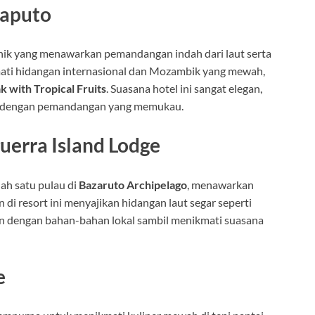
Maputo
onik yang menawarkan pemandangan indah dari laut serta
ati hidangan internasional dan Mozambik yang mewah,
k with Tropical Fruits
. Suasana hotel ini sangat elegan,
sa dengan pemandangan yang memukau.
guerra Island Lodge
alah satu pulau di
Bazaruto Archipelago
, menawarkan
i resort ini menyajikan hidangan laut segar seperti
n dengan bahan-bahan lokal sambil menikmati suasana
e