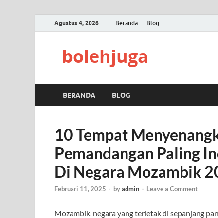
Agustus 4, 2026
Beranda
Blog
bolehjuga
BERANDA
BLOG
10 Tempat Menyenangk
Pemandangan Paling I
Di Negara Mozambik 2
Februari 11, 2025
-
by
admin
-
Leave a Comment
Mozambik, negara yang terletak di sepanjang pan