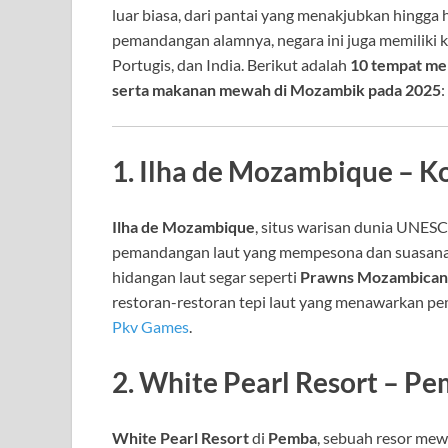
luar biasa, dari pantai yang menakjubkan hingga 
pemandangan alamnya, negara ini juga memiliki k
Portugis, dan India. Berikut adalah
10 tempat me
serta makanan mewah di Mozambik pada 2025
:
1. Ilha de Mozambique – K
Ilha de Mozambique
, situs warisan dunia UNES
pemandangan laut yang mempesona dan suasana k
hidangan laut segar seperti
Prawns Mozambican 
restoran-restoran tepi laut yang menawarkan pe
Pkv Games
.
2. White Pearl Resort – P
White Pearl Resort
di
Pemba
, sebuah resor mewa