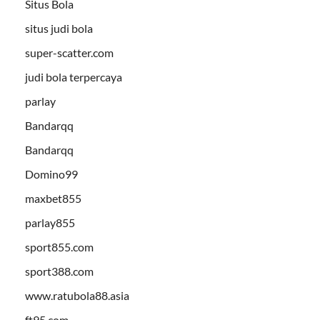
Situs Bola
situs judi bola
super-scatter.com
judi bola terpercaya
parlay
Bandarqq
Bandarqq
Domino99
maxbet855
parlay855
sport855.com
sport388.com
www.ratubola88.asia
ft95.com