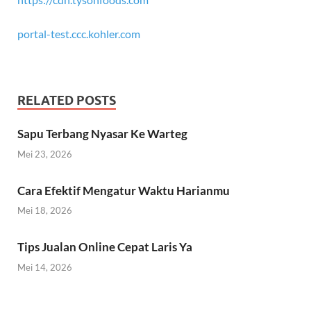
portal-test.ccc.kohler.com
RELATED POSTS
Sapu Terbang Nyasar Ke Warteg
Mei 23, 2026
Cara Efektif Mengatur Waktu Harianmu
Mei 18, 2026
Tips Jualan Online Cepat Laris Ya
Mei 14, 2026