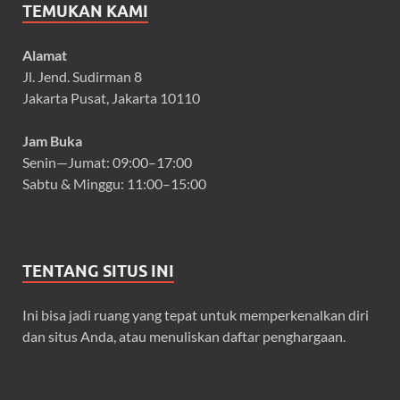
TEMUKAN KAMI
Alamat
Jl. Jend. Sudirman 8
Jakarta Pusat, Jakarta 10110
Jam Buka
Senin—Jumat: 09:00–17:00
Sabtu & Minggu: 11:00–15:00
TENTANG SITUS INI
Ini bisa jadi ruang yang tepat untuk memperkenalkan diri
dan situs Anda, atau menuliskan daftar penghargaan.