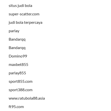
situs judi bola
super-scatter.com
judi bola terpercaya
parlay
Bandarqq
Bandarqq
Domino99
maxbet855
parlay855
sport855.com
sport388.com
www.ratubola88.asia
ft95.com