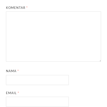
KOMENTAR
*
NAMA
*
EMAIL
*