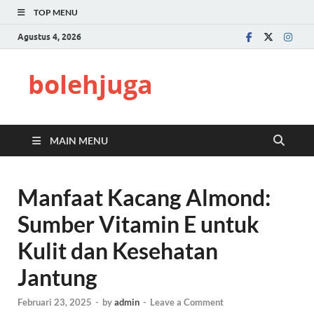
TOP MENU
Agustus 4, 2026
bolehjuga
MAIN MENU
Manfaat Kacang Almond:
Sumber Vitamin E untuk
Kulit dan Kesehatan
Jantung
Februari 23, 2025
-
by
admin
-
Leave a Comment