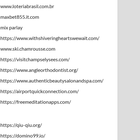
www.loteriabrasil.com.br
maxbet855.it.com
mix parlay
https://www.withshiveringheartswewait.com/
www.ski.chamrousse.com
https://visitchampselysees.com/
https://www.angleorthodontist.org/
https://www.authenticbeautysalonandspa.com/
https://airportquickconnection.com/
https://freemeditationapps.com/
https://qiu-qiu.org/
https://domino99.io/