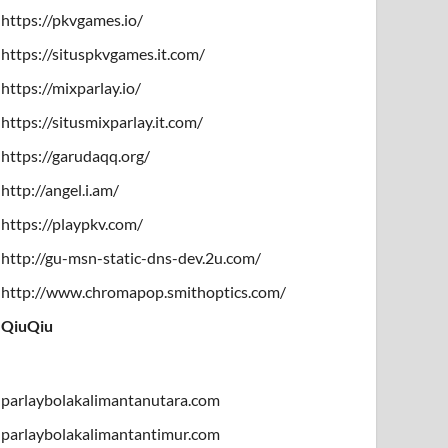
https://pkvgames.io/
https://situspkvgames.it.com/
https://mixparlay.io/
https://situsmixparlay.it.com/
https://garudaqq.org/
http://angel.i.am/
https://playpkv.com/
http://gu-msn-static-dns-dev.2u.com/
http://www.chromapop.smithoptics.com/
QiuQiu
parlaybolakalimantanutara.com
parlaybolakalimantantimur.com