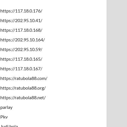
https://117.18.0.176/
https://202.95.10.41/
https://117.18.0.168/
https://202.95.10.164/
https://202.95.10.59/
https://117.18.0.165/
https://117.18.0.167/
https://ratubola88.com/
https://ratubola88.org/
https://ratubola88.net/
parlay
Pkv
Judi bola