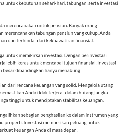
untuk kebutuhan sehari-hari, tabungan, serta investasi
nda merencanakan untuk pensiun. Banyak orang
gan merencanakan tabungan pensiun yang cukup, Anda
n dan terhindar dari kekhawatiran finansial.
uga untuk memikirkan investasi. Dengan berinvestasi
a lebih keras untuk mencapai tujuan finansial. Investasi
bih besar dibandingkan hanya menabung
ian dari rencana keuangan yang solid. Mengelola utang
memastikan Anda tidak terjerat dalam hutang jangka
nga tinggi untuk menciptakan stabilitas keuangan.
ngalihkan sebagian penghasilan ke dalam instrumen yang
au properti. Investasi memberikan peluang untuk
rkuat keuangan Anda di masa depan.