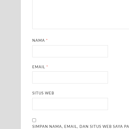
NAMA
*
EMAIL
*
SITUS WEB
SIMPAN NAMA, EMAIL, DAN SITUS WEB SAYA 