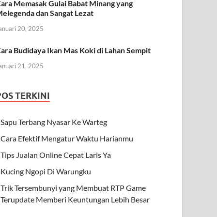
ara Memasak Gulai Babat Minang yang
elegenda dan Sangat Lezat
anuari 20, 2025
ara Budidaya Ikan Mas Koki di Lahan Sempit
anuari 21, 2025
POS TERKINI
Sapu Terbang Nyasar Ke Warteg
Cara Efektif Mengatur Waktu Harianmu
Tips Jualan Online Cepat Laris Ya
Kucing Ngopi Di Warungku
Trik Tersembunyi yang Membuat RTP Game
Terupdate Memberi Keuntungan Lebih Besar