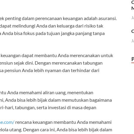
C
M
J
ek penting dalam perencanaan keuangan adalah asuransi.
dapat melindungi Anda dan keluarga dari risiko tak
C
 Anda bisa fokus pada tujuan jangka panjang tanpa
J
 keuangan dapat membantu Anda merencanakan untuk
ensiun sejak dini. Dengan merencanakan tabungan
a pensiun Anda lebih nyaman dan terhindar dari
tu Anda memahami aliran uang, menentukan
ini, Anda bisa lebih bijak dalam memutuskan bagaimana
-hari, tabungan, serta investasi di masa depan
ine.com/
rencana keuangan membantu Anda memahami
la utang. Dengan cara ini, Anda bisa lebih bijak dalam