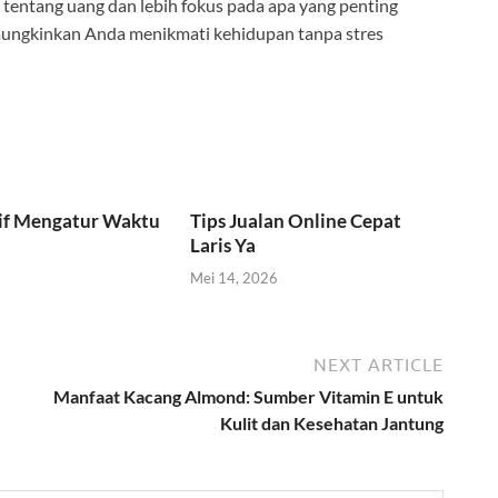
 tentang uang dan lebih fokus pada apa yang penting
mungkinkan Anda menikmati kehidupan tanpa stres
tif Mengatur Waktu
Tips Jualan Online Cepat
Laris Ya
Mei 14, 2026
NEXT ARTICLE
Manfaat Kacang Almond: Sumber Vitamin E untuk
Kulit dan Kesehatan Jantung