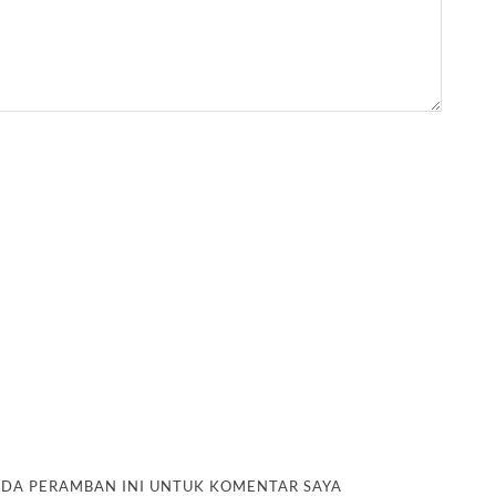
PADA PERAMBAN INI UNTUK KOMENTAR SAYA