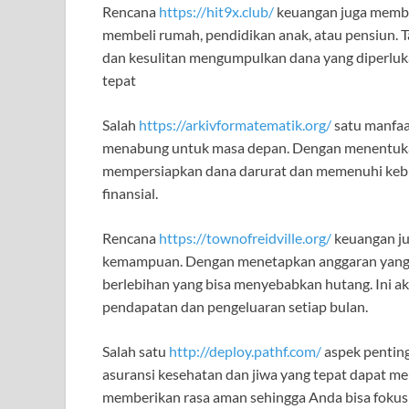
Rencana
https://hit9x.club/
keuangan juga member
membeli rumah, pendidikan anak, atau pensiun. 
dan kesulitan mengumpulkan dana yang diperluk
tepat
Salah
https://arkivformatematik.org/
satu manfaa
menabung untuk masa depan. Dengan menentukan 
mempersiapkan dana darurat dan memenuhi kebut
finansial.
Rencana
https://townofreidville.org/
keuangan ju
kemampuan. Dengan menetapkan anggaran yang r
berlebihan yang bisa menyebabkan hutang. Ini
pendapatan dan pengeluaran setiap bulan.
Salah satu
http://deploy.pathf.com/
aspek penting
asuransi kesehatan dan jiwa yang tepat dapat mel
memberikan rasa aman sehingga Anda bisa fokus 