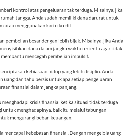
eri kontrol atas pengeluaran tak terduga. Misalnya, jika
n rumah tangga, Anda sudah memiliki dana darurat untuk
m atau menggunakan kartu kredit.
embelian besar dengan lebih bijak. Misalnya, jika Anda
menyisihkan dana dalam jangka waktu tertentu agar tidak
ga membantu mencegah pembelian impulsif.
menciptakan kebiasaan hidup yang lebih disiplin. Anda
n uang dan tahu persis untuk apa setiap pengeluaran
aan finansial dalam jangka panjang.
menghadapi krisis finansial ketika situasi tidak terduga
 untuk menghadapinya, baik itu melalui tabungan
 untuk mengurangi beban keuangan.
a mencapai kebebasan finansial. Dengan mengelola uang